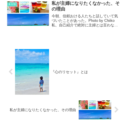
いきます。そしていつしか...
私が主婦になりたくなかった、そ
未分類
の理由
今朝、信頼おける人たちと話していて気
づいたことがあった。Photo by Chiiko
私、自己紹介で絶対に主婦とは言わない
し言いたくないと思っていて、それはな
ぜなんだろうか。と私の中での「主婦」
観を深掘ってみた。すると・主婦は家事
をしなけれ...
『心のリセット』とは
私が主婦になりたくなかった、その理由